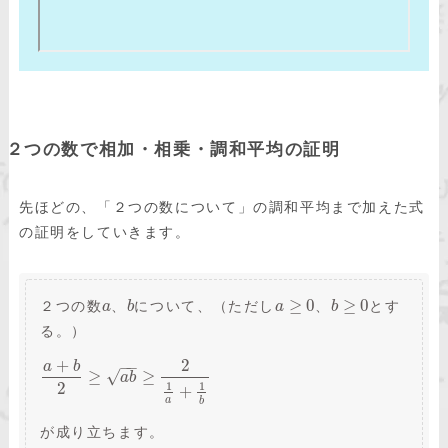
２つの数で相加・相乗・調和平均の証明
先ほどの、「２つの数について」の調和平均まで加えた式
の証明をしていきます。
≥
0
≥
0
２つの数
、
について、（ただし
、
とす
a
b
a
b
る。）
+
2
−
−
a
b
√
≥
≥
a
b
2
1
1
+
a
b
が成り立ちます。