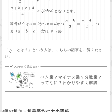
2
+
+
+
−
−
−
−
a
b
c
d
4
√
≥
となります。
a
b
c
d
4
+
+
a
b
c
d
=
=
=
等号成立は
かつ
かつ
、つ
a
b
c
d
2
2
=
=
=
まり
のとき（終）
a
b
c
d
−
−
「
とは？」という人は、こちらの記事をご覧くださ
4
√
い。
あわせて読みたい
べき乗？マイナス乗？分数乗？
ってなに？わかりやすく解説
3個の相加・相乗平均の大小関係