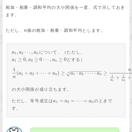
相加・相乗・調和平均の大小関係を一度、式で示しておき
ます。
ただし、
個の相加・相乗・調和平均とします。
n
,
⋯
,
について、（ただし、
a
a
a
1
2
n
≥
0
,
≥
0
⋯
,
≥
0
とする）
a
a
a
1
2
n
1
n
−
−
−
−
−
−
−
−
−
−
−
−
(
+
+
⋯
+
)
≥
⋅
⋅
⋯
⋅
≥
a
a
a
a
a
a
√
n
1
2
1
2
n
n
1
1
n
+
+
a
a
1
2
の大小関係が成り立ちます。
=
=
⋯
=
ただし、等号成立は
のときで
a
a
a
1
2
n
す。