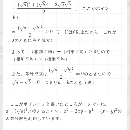
−
−
−
−
2
2
√
√
(
)
+
(
)
−
2
√
√
a
b
a
b
=
（←
ここがポイン
2
ト
）
−
−
2
√
(
−
)
√
a
b
2
=
≥
0
(
)
（
は0以上だから。これが
2
0のときに等号成立）
≥
0
よって、（相加平均）ー（相乗平均）
なので、
≥
（相加平均）
（相乗平均）
−
−
2
√
(
−
)
√
a
b
=
0
また、等号成立は
のときなので、
2
−
−
√
−
=
0
=
√
、つまり
のとき（終）
a
b
a
b
「ここがポイント」と書いたところがミソですね。
−
−
2
2
2
2
=
(
)
−
2
+
=
(
−
)
√
と捉えることで、
の
a
a
x
x
y
y
x
y
因数分解を利用しています。