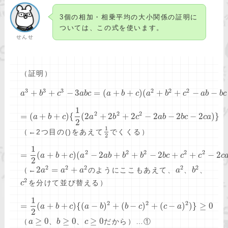
3個の相加・相乗平均の大小関係の証明に
ついては、この式を使います。
せんせ
（証明）
3
3
3
2
2
2
+
+
−
3
=
(
+
+
)
(
+
+
−
−
a
b
c
a
b
c
a
b
c
a
b
c
a
b
b
c
1
2
2
2
=
(
+
+
)
{
(
2
+
2
+
2
−
2
−
2
−
2
)
}
a
b
c
a
b
c
a
b
b
c
c
a
2
1
（←2つ目の()をあえて
でくくる）
2
1
2
2
2
2
2
=
(
+
+
)
(
−
2
+
+
−
2
+
+
−
2
a
b
c
a
a
b
b
b
b
c
c
c
c
2
2
2
2
2
2
2
=
+
（←
のようにここもあえて、
、
、
a
a
a
a
b
2
を分けて並び替える）
c
1
2
2
2
=
(
+
+
)
{
(
−
)
+
(
−
)
+
(
−
)
)
}
≥
0
a
b
c
a
b
b
c
c
a
2
≥
0
≥
0
≥
0
（
、
、
だから）…①
a
b
c