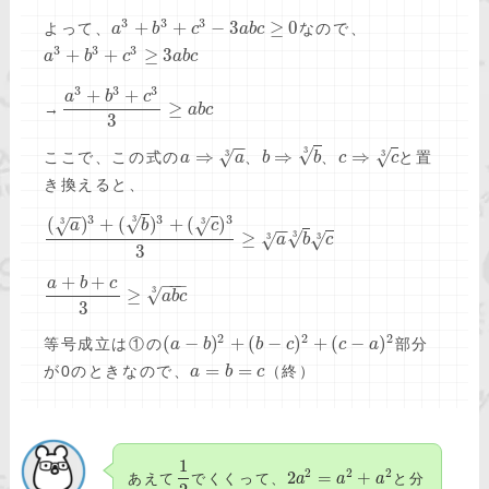
3
3
3
+
+
−
3
≥
0
よって、
なので、
a
b
c
a
b
c
3
3
3
+
+
≥
3
a
b
c
a
b
c
3
3
3
+
+
a
b
c
≥
→
a
b
c
3
−
−
3
√
⇒
⇒
⇒
3
3
√
√
ここで、この式の
、
、
と置
a
a
b
b
c
c
き換えると、
−
−
3
3
3
3
√
(
)
+
(
)
+
(
)
3
3
√
√
a
b
c
−
−
3
√
≥
3
3
√
√
a
b
c
3
+
+
−
−
−
a
b
c
3
√
≥
a
b
c
3
2
2
2
(
−
)
+
(
−
)
+
(
−
)
等号成立は①の
部分
a
b
b
c
c
a
=
=
が0のときなので、
（終）
a
b
c
1
2
2
2
2
=
+
あえて
でくくって、
a
a
a
と分