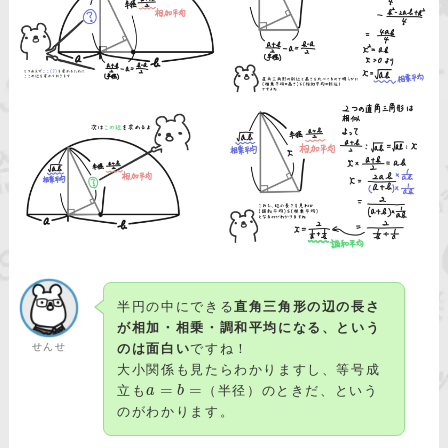
半円の中にできる
直角三角形の辺の長さ
が相加・相乗・調和平均になる、という
せんせ
のは面白い
ですね！
大小関係も見たらわかりますし、等号成
=
=
立も
a
b
（半径）のときだ、という
のがわかります。