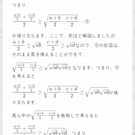
つまり、
−
−
−
−
−
−
−
−
−
−
−
+
+
a
b
c
d
+
+
+
√
a
b
c
d
2
2
≥
⋅
⋯
①
2
2
2
が成り立ちます。ここで、先ほど確認しましたが、
+
+
−
−
−
−
a
b
c
d
√
√
≥
≥
、
なので、①の右辺は、
a
b
c
d
2
2
そのまま置き換えることができて、
−
−
−
−
−
−
−
−
−
−
−
−
−
−
−
−
−
−
√
+
+
a
b
c
d
√
√
√
⋅
≥
となります。つまり、①
a
b
c
d
2
2
を考えると
−
−
−
−
−
−
−
−
−
−
−
+
+
a
b
c
d
−
−
−
−
−
−
−
+
+
+
√
−
−
−
−
√
a
b
c
d
2
2
√
√
≥
⋅
≥
が成
a
b
c
d
2
2
2
り立ちます。
−
−
−
−
−
−
−
√
+
+
a
b
c
d
⋅
真ん中の
を無視して考えると、
2
2
+
+
a
b
c
d
−
−
−
−
−
−
−
+
−
−
−
−
√
2
2
√
√
≥
、つまり
a
b
c
d