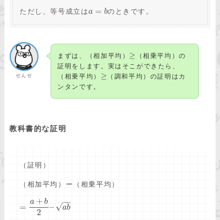
=
ただし、等号成立は
のときです。
a
b
≥
まずは、（相加平均）
（相乗平均）の
証明をします。実はそこができたら、
≥
せんせ
（相乗平均）
（調和平均）の証明はカ
ンタンです。
教科書的な証明
（証明）
（相加平均）ー（相乗平均）
+
−
−
a
b
√
=
–
a
b
2