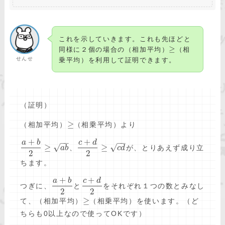
これを示していきます。これも先ほどと
≥
同様に２個の場合の（相加平均）
（相
せんせ
乗平均）を利用して証明できます。
（証明）
≥
（相加平均）
（相乗平均）より
+
+
−
−
−
−
a
b
c
d
√
√
≥
≥
、
が、とりあえず成り立
a
b
c
d
2
2
ちます。
+
+
a
b
c
d
つぎに、
と
をそれぞれ１つの数とみなし
2
2
≥
て、（相加平均）
（相乗平均）を使います。（ど
ちらも0以上なので使ってOKです）