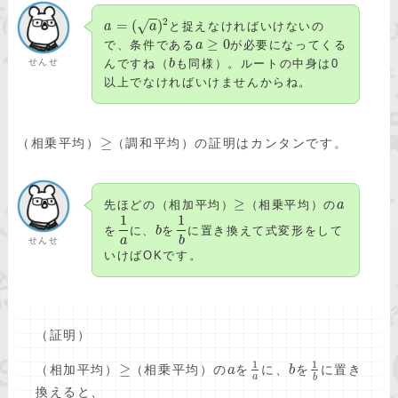
−
−
2
=
(
)
√
a
a
と捉えなければいけないの
≥
0
で、条件である
a
が必要になってくる
せんせ
んですね（
b
も同様）。ルートの中身は0
以上でなければいけませんからね。
≥
（相乗平均）
（調和平均）の証明はカンタンです。
≥
先ほどの（相加平均）
（相乗平均）の
a
1
1
を
に、
b
を
に置き換えて式変形をして
a
b
せんせ
いけばOKです。
（証明）
1
1
≥
（相加平均）
（相乗平均）の
を
に、
を
に置き
a
b
a
b
換えると、