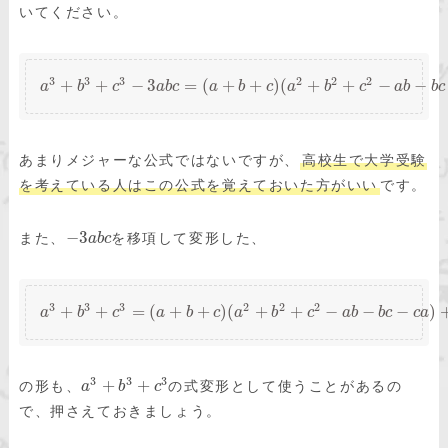
いてください。
3
3
3
2
2
2
+
+
−
3
=
(
+
+
)
(
+
+
−
−
a
b
c
a
b
c
a
b
c
a
b
c
a
b
b
c
あまりメジャーな公式ではないですが、
高校生で大学受験
を考えている人はこの公式を覚えておいた方がいい
です。
−
3
また、
を移項して変形した、
a
b
c
3
3
3
2
2
2
+
+
=
(
+
+
)
(
+
+
−
−
−
)
a
b
c
a
b
c
a
b
c
a
b
b
c
c
a
3
3
3
+
+
の形も、
の式変形として使うことがあるの
a
b
c
で、押さえておきましょう。