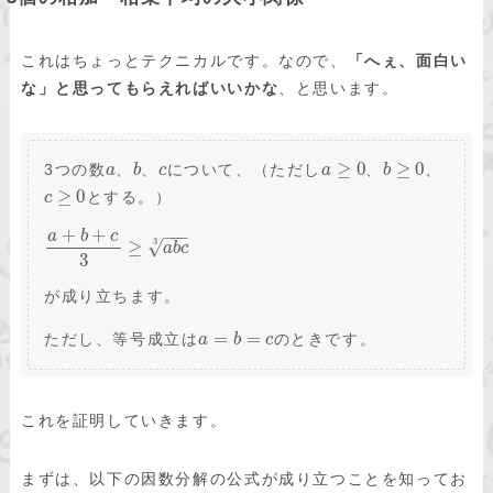
これはちょっとテクニカルです。なので、
「へぇ、面白い
な」と思ってもらえればいいかな
、と思います。
≥
0
≥
0
3つの数
、
、
について、（ただし
、
、
a
b
c
a
b
≥
0
とする。）
c
+
+
−
−
−
a
b
c
3
√
≥
a
b
c
3
が成り立ちます。
=
=
ただし、等号成立は
のときです。
a
b
c
これを証明していきます。
まずは、以下の因数分解の公式が成り立つことを知ってお