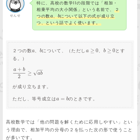
特に、高校の数学IIの段階では「相加・
相乗平均の大小関係」という名前で、
２
せんせ
つの数
a
、
b
について以下の式が成り立
つ、という話でよく使います。
≥
0
≥
0
２つの数
、
について、（ただし
、
とす
a
b
a
b
る。）
+
−
−
a
b
√
≥
a
b
2
が成り立ちます。
=
ただし、等号成立は
のときです。
a
b
高校数学では「他の問題を解くために応用しやすい」とい
う理由で、相加平均の分母の２を払った次の形で使うこと
が多いです。