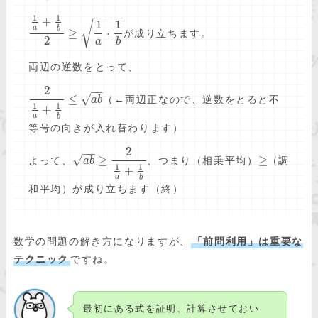
−
−
−
−
−
1
1
+
1
1
√
a
b
≥
⋅
が成り立ちます。
2
a
b
両辺の逆数をとって、
2
−
−
√
≤
（←両辺正なので、逆数をとると不
a
b
1
1
+
a
b
等号の向きが入れ替わります）
2
−
−
√
≥
≥
よって、
、つまり（相乗平均）
（調
a
b
1
1
+
a
b
和平均）が成り立ちます（終）
数学の問題の解き方になりますが、
「前問利用」は重要な
テクニック
ですね。
最初にある式を証明、計算させておい