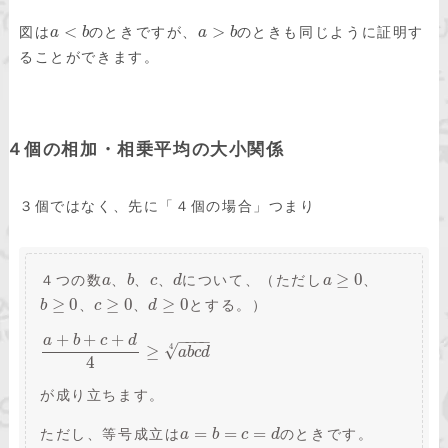
<
>
図は
のときですが、
のときも同じように証明す
a
b
a
b
ることができます。
４個の相加・相乗平均の大小関係
３個ではなく、先に「４個の場合」つまり
≥
0
４つの数
、
、
、
について、（ただし
、
a
b
c
d
a
≥
0
≥
0
≥
0
、
、
とする。）
b
c
d
+
+
+
−
−
−
−
a
b
c
d
4
√
≥
a
b
c
d
4
が成り立ちます。
=
=
=
ただし、等号成立は
のときです。
a
b
c
d