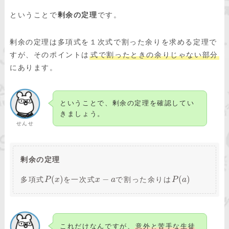
ということで
剰余の定理
です。
剰余の定理は多項式を１次式で割った余りを求める定理で
すが、そのポイントは
式で割ったときの余りじゃない部分
にあります。
ということで、剰余の定理を確認してい
きましょう。
せんせ
剰余の定理
(
)
−
(
)
多項式
を一次式
で割った余りは
P
x
x
a
P
a
これだけなんですが、
意外と苦手な生徒