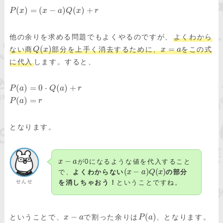
(
)
=
(
−
)
(
)
+
P
x
x
a
Q
x
r
他の余りを求める問題でもよくやるのですが、
よくわから
(
)
=
ない商
部分を上手く消去するために、
をこの式
Q
x
x
a
に代入
します。すると、
(
)
=
0
⋅
(
)
+
P
a
Q
a
r
(
)
=
P
a
r
となります。
−
x
a
が0になるような値を代入すること
(
−
)
(
)
で、
よくわからない
x
a
Q
x
の部分
せんせ
を消しちゃおう！
ということですね。
−
(
)
ということで、
で割った余りは
、となります。
x
a
P
a