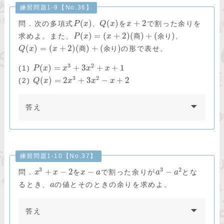
練習問題1-9【No.36】
(
)
(
)
+
2
問．次の多項式
、
を
で割った余りを
P
x
Q
x
x
(
)
=
(
+
2
)
(
)
+
(
)
求めよ。また、
、
P
x
x
商
余
り
(
)
=
(
+
2
)
(
)
+
(
)
の形で表せ。
Q
x
x
商
余
り
3
2
(
)
=
+
3
+
+
1
(1)
P
x
x
x
x
3
2
(
)
=
2
+
3
−
+
2
(2)
Q
x
x
x
x
答え
練習問題1-10【No.37】
3
3
2
+
−
2
−
−
問．
を
で割った余りが
とな
x
x
x
a
a
a
るとき、
の値とそのときの余りを求めよ。
a
答え