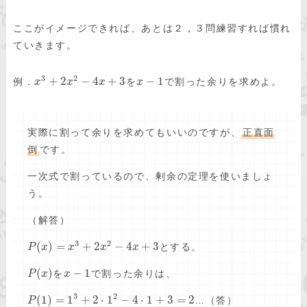
ここがイメージできれば、あとは２，３問練習すれば慣れ
ていきます。
3
2
+
2
−
4
+
3
−
1
例．
を
で割った余りを求めよ。
x
x
x
x
実際に割って余りを求めてもいいのですが、
正直面
倒
です。
一次式で割っているので、剰余の定理を使いましょ
う。
（解答）
3
2
(
)
=
+
2
−
4
+
3
とする。
P
x
x
x
x
(
)
−
1
を
で割った余りは、
P
x
x
3
2
(
1
)
=
1
+
2
⋅
1
−
4
⋅
1
+
3
=
2
…（答）
P