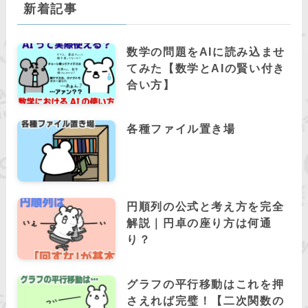
新着記事
数学の問題をAIに読み込ませ
てみた【数学とAIの賢い付き
合い方】
各種ファイル置き場
円順列の公式と考え方を完全
解説｜円卓の座り方は何通
り？
グラフの平行移動はこれを押
さえれば完璧！【二次関数の