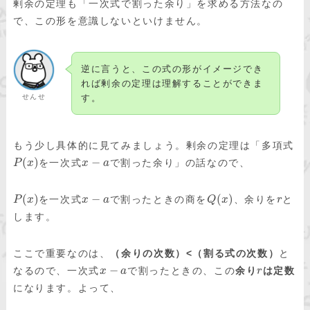
剰余の定理も「一次式で割った余り」を求める方法なの
で、この形を意識しないといけません。
逆に言うと、この式の形がイメージでき
れば剰余の定理は理解することができま
せんせ
す。
もう少し具体的に見てみましょう。剰余の定理は「多項式
(
)
−
を一次式
で割った余り」の話なので、
P
x
x
a
(
)
−
(
)
を一次式
で割ったときの商を
、余りを
と
P
x
x
a
Q
x
r
します。
ここで重要なのは、
（余りの次数）<（割る式の次数）
と
−
なるので、一次式
で割ったときの、この
余り
は定数
x
a
r
になります。よって、